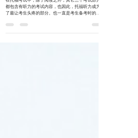
托福听力-考试流程与注意事项
在托福考试中，除了阅读之外，其它三个考试部分
都包含有听力的考试内容，也因此，托福听力成为
了最让考生头疼的部分。也一直是考生备考时的重
中之重。那么对于托福听力考试具体的流程及注意
事项又有哪些呢？下面就跟iLC小编一起来学习一下
吧。 托福听力考试流程...