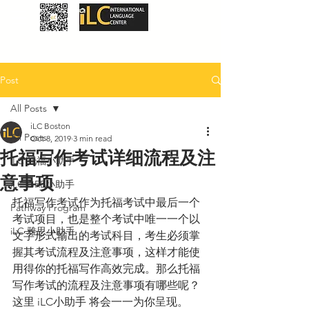
Post
All Posts
iLC Boston
All Posts
Oct 8, 2019
3 min read
托福写作考试详细流程及注
iLC 托福小助手
意事项
iLC GRE小助手
托福写作考试作为托福考试中最后一个
Pathway Program
考试项目，也是整个考试中唯一一个以
iLC 雅思小助手
文字形式输出的考试科目，考生必须掌
握其考试流程及注意事项，这样才能使
用得你的托福写作高效完成。那么托福
写作考试的流程及注意事项有哪些呢？
这里 iLC小助手 将会一一为你呈现。