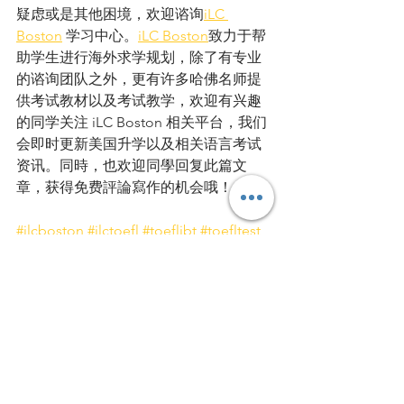
疑虑或是其他困境，欢迎谘询
iLC 
Boston
 学习中心。
iLC Boston
致力于帮
助学生进行海外求学规划，除了有专业
的谘询团队之外，更有许多哈佛名师提
供考试教材以及考试教学，欢迎有兴趣
的同学关注 iLC Boston 相关平台，我们
会即时更新美国升学以及相关语言考试
资讯。同時，也欢迎同學回复此篇文
章，获得免费評論寫作的机会哦！
#ilcboston
#ilctoefl
#toeflibt
#toefltest
#toeflexam
#toefl2019
#toeflwriting
#writing
#托福考试
#托福写作
#托福写作
内容
#boston
#languagecenter
#language