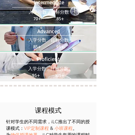
Intermediate
入学分数 目标分数
70+ 85+
Advanced
入学分数 目标分数
85+ 95+
Proficient
入学分数 目标分数
95+ 105+
课程模式
针对学生的不同需求，iLC推出了不同的授
课模式：
VIP定制课程
&
小班课程
。
为
确保授课效果
，iLC对学生每周的课程时