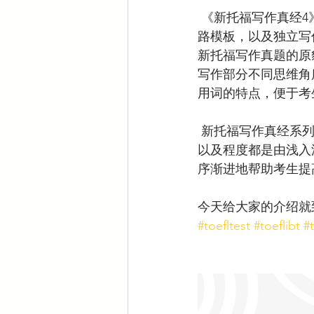
 《新托福写作真经4》从标准范文展示，到高分诀窍分析，再到综合写作部分的阅读和听力思
路模板，以及独立写
新托福写作真题的原
写作部分不同思维角
用词的特点，便于考
 新托福写作真经系列的三本书籍，从内容来说都包括题目测试和训练，但是不同的是，内容
以及程度都是由浅入
序渐进地帮助考生提
今天给大家的介绍就
#toefltest
#toeflibt
#