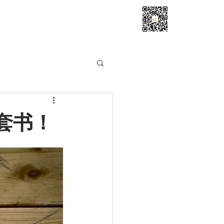
eam
More
+1-857-756-2
套书！