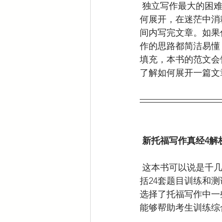
 独立写作最大的困难来自于思路，很多考生在面对题目时脑子里一片空白，不知道文章该如
何展开，在迷茫中消
间内写完文章。如果
作的思路都简洁易懂
填充，本书的范文会
了解如何展开一篇文
 新托福写作真经4
 这本书可以说是千几本书的一个综合版本，不同于前两本书的真题内容，新托福写作真经4包
括24套题目训练和
选择了托福写作中一
能够帮助考生训练综