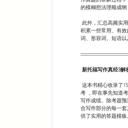
的模糊想法理顺成纲
 此外，汇总高频实用词汇，积累托福写作素材。与其捧着一本 托福词汇 书天天的狂背，不如
积累一些常用、有效
词、形容词、短语以
 新托福写作真经3
 这本书精心收录了15套2011年北美的新托福考试写作部分的真题。将有助于同学们的 托福备
考 ，即在事先知道
写作成绩。除考题预
合写作部分的每一套
供了实用的答题模板