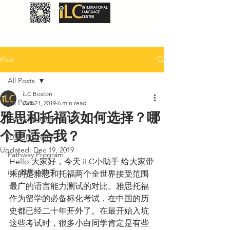
Post
All Posts
iLC Boston
All Posts
Oct 21, 2019
6 min read
雅思和托福该如何选择？哪
iLC 托福小助手
个更适合我？
iLC GRE小助手
Updated:
Dec 19, 2019
Pathway Program
Hello 大家好，今天 iLC小助手 给大家带
iLC 雅思小助手
来的是雅思和托福两个全世界接受范围
最广的语言能力测试的对比。雅思托福
作为留学的必备标化考试，在中国的历
史都已经二十年开外了。在最开始入坑
这些考试时，很多小白同学肯定是有些