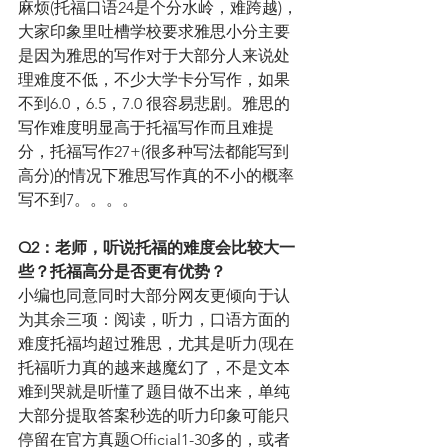
麻烦(托福口语24是个分水岭，难跨越)，
大家印象里吐槽学校要求雅思小分主要
是因为雅思的写作对于大部分人来说处
理难度不低，不少大学卡分写作，如果
不到6.0，6.5，7.0 很容易悲剧。雅思的
写作难度明显高于托福写作而且难提
分，托福写作27+(很多种写法都能写到
高分)的情况下雅思写作真的不小的概率
写不到7。。。。
Q2：老师，听说托福的难度会比较大一
些？托福高分是否更有优势？
小编也同意同时大部分网友更倾向于认
为其余三项：阅读，听力，口语方面的
难度托福均超过雅思，尤其是听力(现在
托福听力真的越来越魔幻了，不是文本
难到哭就是听懂了题目做不出来，单纯
大部分提取答案秒选的听力印象可能只
停留在官方真题Official1-30多的，或者