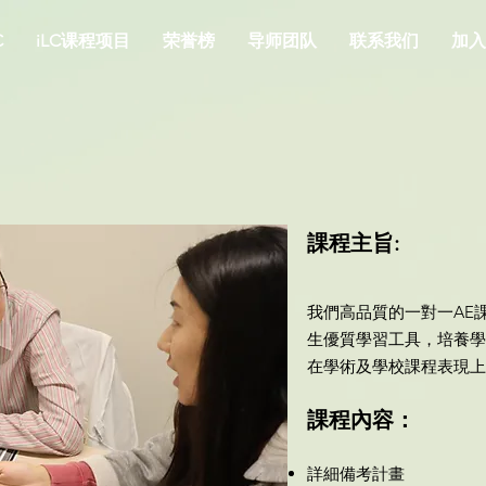
C
iLC课程项目
荣誉榜
导师团队
联系我们
加入
課程主旨:
我們高品質的一對一AE
生優質學習工具，培養學
在學術及學校課程表現上
​課程內容：
詳細備考計畫