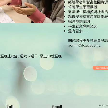
經驗學者和豐富校園資源
培養學生學習動機
鼓勵學生積極參與社團活
精確安排讀書時間計劃表
職涯規劃諮詢
學生就業導向諮詢
還有更多......
關於課程更多詳細資訊請撥打: (8
admin@ilc.academy
.
至晚上8點 ; 週六～週日 早上10點至晚
Schedule
Scan th
Call
Email