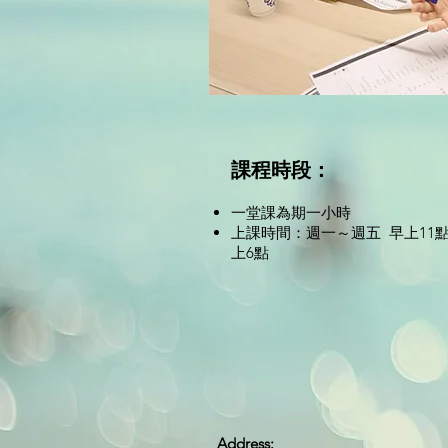
課程時段：
一堂課為期一小時
上課時間：週一～週五 早上11點
上6點
Address: