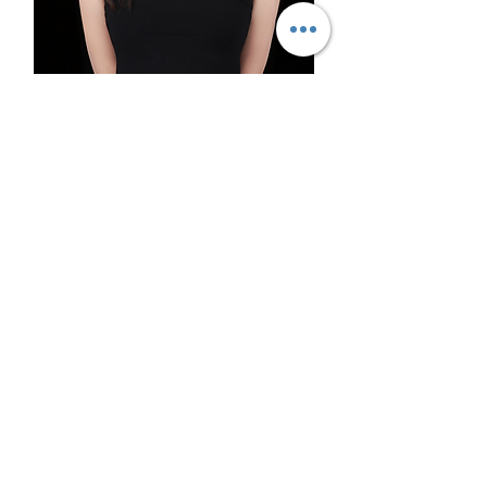
Daisy
Administrator/Academic
counselor