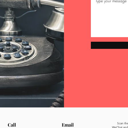
Scan th
Call
Email
WeChat and 