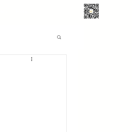
eam
More
+1-857-756-2