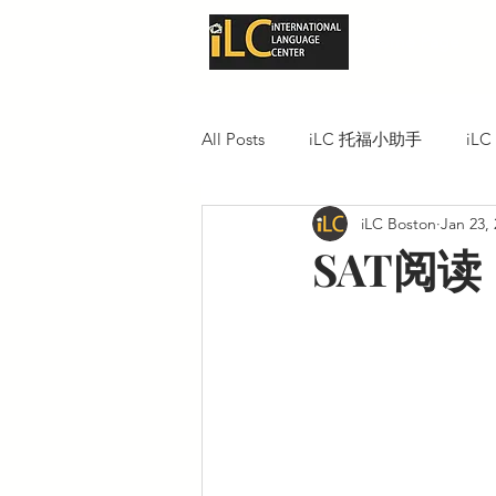
Home Page
All Posts
iLC 托福小助手
iL
iLC Boston
Jan 23,
SAT阅