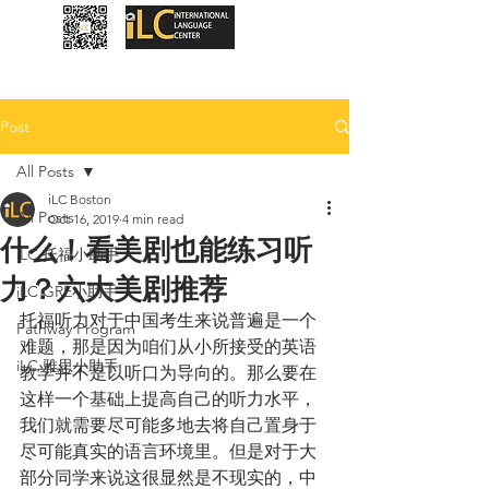
Post
All Posts
iLC Boston
All Posts
Oct 16, 2019
4 min read
什么！看美剧也能练习听
iLC 托福小助手
力？六大美剧推荐
iLC GRE小助手
托福听力对于中国考生来说普遍是一个
Pathway Program
难题，那是因为咱们从小所接受的英语
iLC 雅思小助手
教学并不是以听口为导向的。那么要在
这样一个基础上提高自己的听力水平，
我们就需要尽可能多地去将自己置身于
尽可能真实的语言环境里。但是对于大
部分同学来说这很显然是不现实的，中