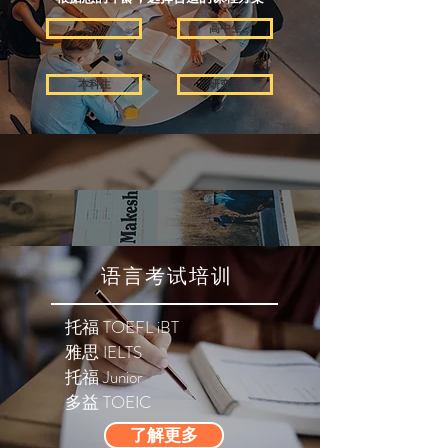
初小
高中生
本科生
研究生
最新消息
语言考试培训
免费资源
最新消息
托福 TOEFL iBT
雅思 IELTS
托福 Junior
免费资源
​多益 TOEIC
了解更多