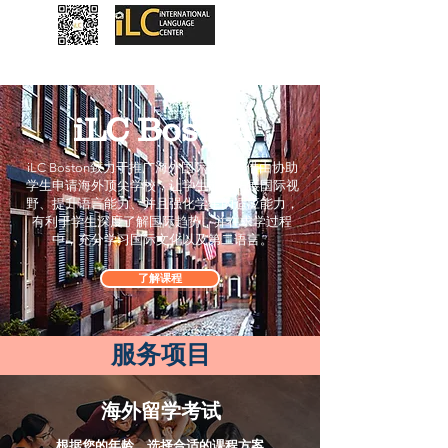
iLC
Boston
iLC Boston致力于推广海外国际教育。借由协助
学生申请海外顶尖学校，让学生能够拓展国际视
野、提升语言能力、并且强化学生的适应能力，
有利于学生深度了解国际趋势，并在求学过程
中，充分学习国际文化以及第二语言。
了解课程
服务项目
海外留学考试
根据您的年龄，选择合适的课程方案