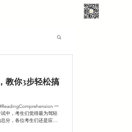
eam
More
+1-857-756-2
，教你3步轻松搞
eadingComprehension 一
考试中，考生们觉得最为驾轻
的总分，各位考生们还是应当
做到更加熟练的掌握。那么雅