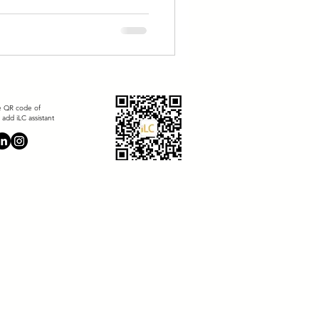
考呢？今天i...
e QR code of
add iLC assistant