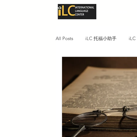
Home Page
All Posts
iLC 托福小助手
iL