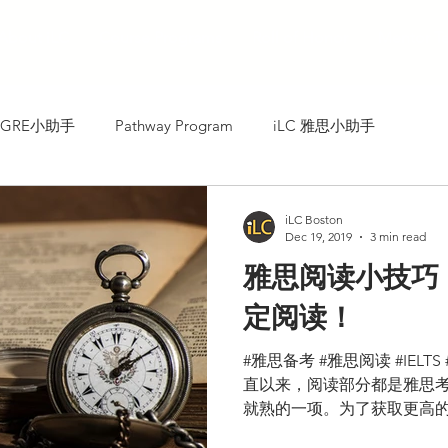
About iLC
Course Programs
Roll of Honor
Mentor T
C GRE小助手
Pathway Program
iLC 雅思小助手
iLC Boston
Dec 19, 2019
3 min read
雅思阅读小技巧
定阅读！
#雅思备考 #雅思阅读 #IELTS #R
直以来，阅读部分都是雅思
就熟的一项。为了获取更高
在考试中对于这一传统项目